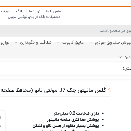
تماس با ما
درباره ما
بلاگ
خرید ح
تخفیفات بلک فرایدی لوکس سهیل
پوش صندوق خودرو
عایق کاپوت
نظافت و نگهداری
لوازم 
درو
چادر دنا
پولیش بدنه
کفپوش پژو 206
کفپوش صندوق دنا
شیشه شور
چادر دنا پلاس
کفپوش پژو 207
کفپوش صندوق دنا
چادر رانا
ضد بخار
کفپوش پژو 207
کفپوش صندوق رانا
قیر شو
کفپوش 
چادر را
کفپوش 
صندوقدار
پلاس
هاچبک
صندوقدار
پلاس
گلس مانیتور جک J7 مولتی نانو (محافظ صفحه نمایش)
دارای ضخامت 0.2 میلی‌متر
پوشش حداکثری صفحه مانیتور
پوشش بسیار مقاوم از جنس نانو و نشکن