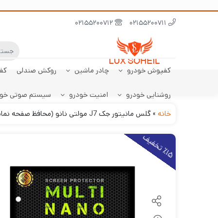
02155200712
02155200711
کفپوش خودرو
چادر ماشین
روکش صندلی
کف
روشنایی خودرو
امنیت خودرو
سیستم صوتی خو
ابر نانو
چادر تارا
کفپوش پژو 206
سنسور دنده عقب
کفپوش صندوق تارا
خودرو
هاچبک
خانه
»
گلس مانیتور جک J7 مولتی نانو (محافظ صفحه نمایش)
1
5
ت
خ
ف
ی
٪
ف