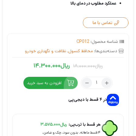
عملکرد مطلوب در دمای بالا
تماس با ما
شناسه محصول:
CP012
دسته‌بندی‌ها:
محافظ کنسول
,
نظافت و نگهداری خودرو
ریال
14.300.000
ریال
18.000.000
قیمت
قیمت
فعلی
اصلی
تعداد:
افزودن به سبد خرید
ریال18.000.000
ریال14.300.000
محافظ
بود.
است.
کنسول
در ۴ قسط با دیجی‌پی
تیگو
8
پرو
مکس
هر قسط با ترب‌پی:
ریال
3.575.000
مدل
۴ قسط ماهانه. بدون سود، چک و ضامن.