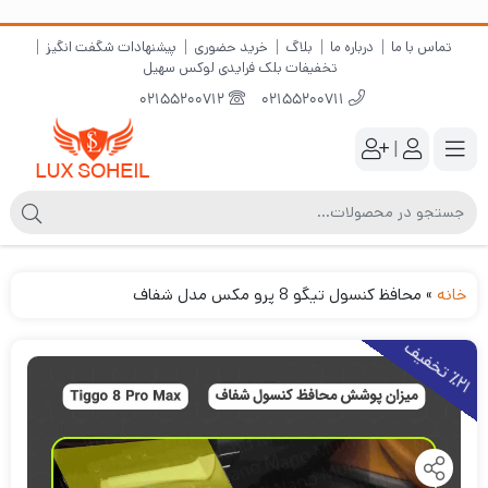
تماس با ما
درباره ما
بلاگ
خرید حضوری
پیشنهادات شگفت انگیز
تخفیفات بلک فرایدی لوکس سهیل
02155200712
02155200711
|
خانه
»
محافظ کنسول تیگو 8 پرو مکس مدل شفاف
2
1
ت
خ
ف
ی
٪
ف