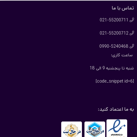
تماس با ما
021-55200711

021-55200712

0990-5240468

ساعت کاری:
شنبه تا پنجشنبه 9 الی 18
[code_snippet id=6]
به ما اعتماد کنید: