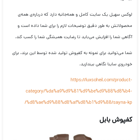
لوکس سهیل یک سایت کامل و همه‌جانبه دارد که درباره‌ی همه‌ی
محصولاتش به طور دقیق توضیحات لازم را برای شما داده است و
آگاهی شما را افزایش می‌باید تا رضایت همیشگی شما را کسب کند.
شما می‌توانید برای نمونه به کفپوش تولید شده توسط این برند، برای
خودروی ساینا نگاهی بیندازید.
https://luxsoheil.com/product-
category/%da%a9%d9%81%d9%be%d9%88%d8%b4-
%d8%ae%d9%88%d8%af%d8%b1%d9%88/sayna-kp/
ک
فپوش بابل