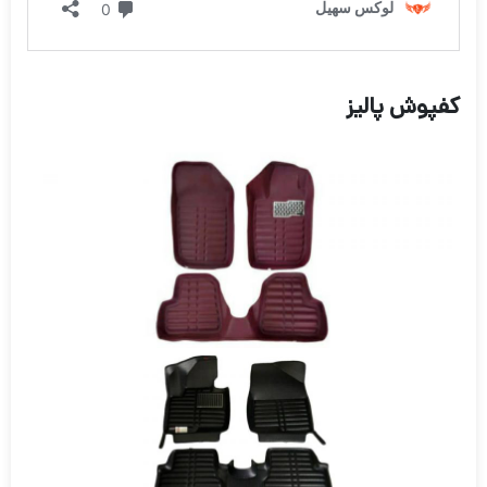
کفپوش پالیز