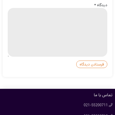
دیدگاه
*
تماس با ما
021-55200711
