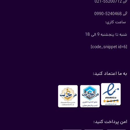
021-55200712

0990-5240468

ساعت کاری:
شنبه تا پنجشنبه 9 الی 18
[code_snippet id=6]
به ما اعتماد کنید:
امن پرداخت کنید: